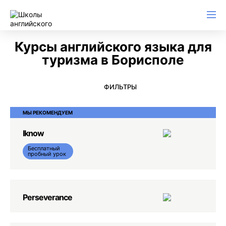
Английский для начинающих
Для школьников (Подростков)
Английский для иммиграции
Английский для деловой переписки
Курсы английского языка для
туризма в Борисполе
ФИЛЬТРЫ
МЫ РЕКОМЕНДУЕМ
Iknow
Бесплатный
пробный урок
Perseverance