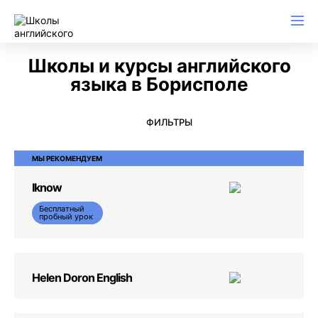
Английский для начинающих
Для школьников (Подростков)
Английский для иммиграции
Английский для деловой переписки
Школы и курсы английского
языка в Борисполе
ФИЛЬТРЫ
МЫ РЕКОМЕНДУЕМ
Iknow
Бесплатный
пробный урок
Helen Doron English