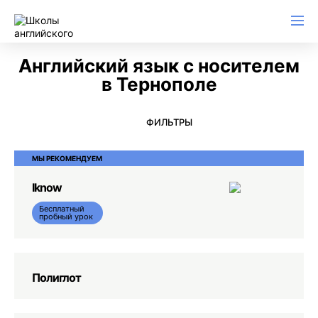
Английский для начинающих
Для школьников (Подростков)
Английский для иммиграции
Английский для деловой переписки
Английский язык с носителем
в Тернополе
ФИЛЬТРЫ
МЫ РЕКОМЕНДУЕМ
Iknow
Бесплатный
пробный урок
Полиглот