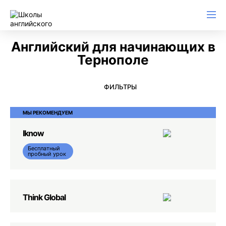
Английский для начинающих
Для школьников (Подростков)
Английский для иммиграции
Английский для деловой переписки
Английский для начинающих в
Тернополе
ФИЛЬТРЫ
МЫ РЕКОМЕНДУЕМ
Iknow
Бесплатный
пробный урок
Think Global