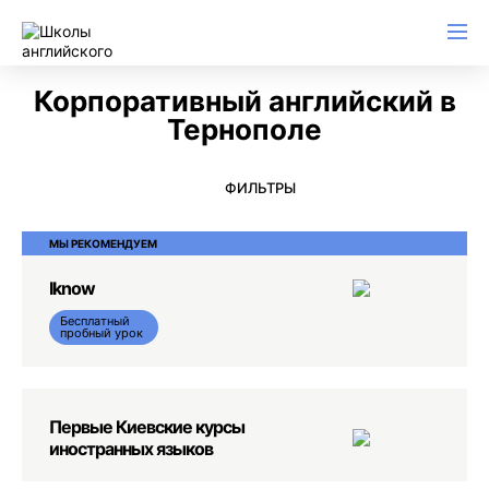
Английский для начинающих
Для школьников (Подростков)
Английский для иммиграции
Английский для деловой переписки
Корпоративный английский в
Тернополе
ФИЛЬТРЫ
МЫ РЕКОМЕНДУЕМ
Iknow
Бесплатный
пробный урок
Первые Киевские курсы
иностранных языков