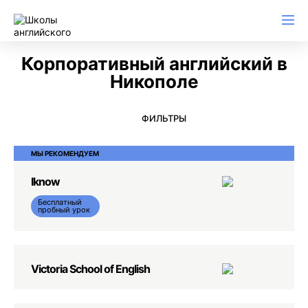
Английский для начинающих
Для школьников (Подростков)
Английский для иммиграции
Английский для деловой переписки
Корпоративный английский в
Никополе
ФИЛЬТРЫ
МЫ РЕКОМЕНДУЕМ
Iknow
Бесплатный
пробный урок
Victoria School of English