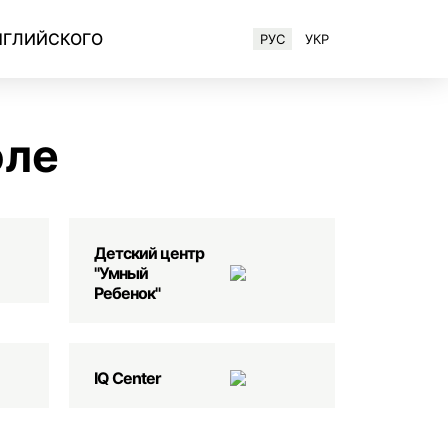
НГЛИЙСКОГО
РУС
УКР
Английский для IT-специалистов
оле
Детский центр
"Умный
Ребенок"
IQ Center