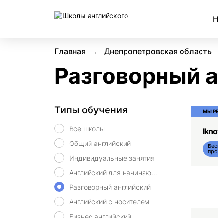
Н
Главная
Днепропетровская область
Разговорный а
Типы обучения
МЫ Р
Все школы
Ikn
Общий английский
Бес
про
Индивидуальные занятия
Английский для начинающих
Разговорный английский
Английский с носителем
Бизнес английский