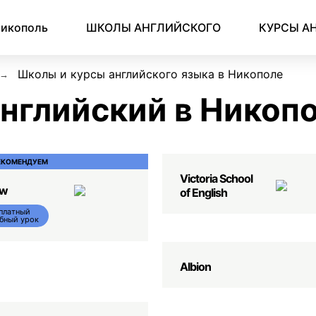
Английский для начинающих
Для школьников (Подростков)
Английский для иммиграции
Английский для деловой переписки
икополь
ШКОЛЫ АНГЛИЙСКОГО
КУРСЫ А
Школы и курсы английского языка в Никополе
нглийский в Никоп
ЕКОМЕНДУЕМ
Victoria School
ow
of English
платный
бный урок
Albion