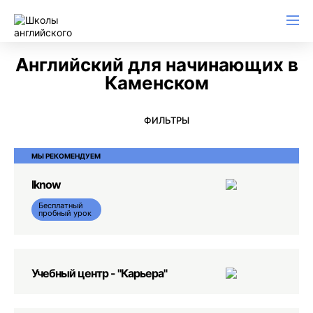
Английский для начинающих
Для школьников (Подростков)
Английский для иммиграции
Английский для деловой переписки
Английский для начинающих в
Каменском
ФИЛЬТРЫ
МЫ РЕКОМЕНДУЕМ
Iknow
Бесплатный
пробный урок
Учебный центр - "Карьера"