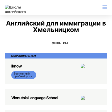
Английский для начинающих
Для школьников (Подростков)
Английский для иммиграции
Английский для деловой переписки
Английский для иммиграции в
Хмельницком
ФИЛЬТРЫ
МЫ РЕКОМЕНДУЕМ
Iknow
Бесплатный
пробный урок
Vinnutsia Language School