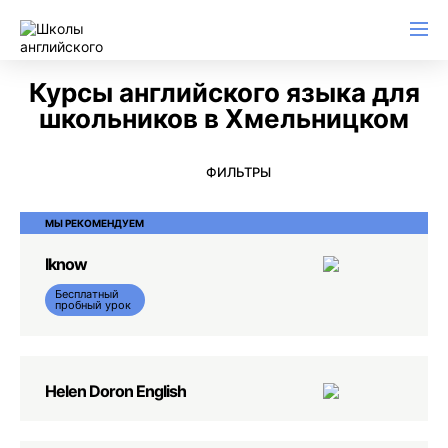
Английский для начинающих
Для школьников (Подростков)
Английский для иммиграции
Английский для деловой переписки
Курсы английского языка для
школьников в Хмельницком
ФИЛЬТРЫ
МЫ РЕКОМЕНДУЕМ
Iknow
Бесплатный
пробный урок
Helen Doron English