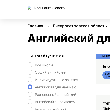
Главная
Днепропетровская область
Английский д
Типы обучения
МЫ Р
Все школы
Ikn
Общий английский
Бес
про
Индивидуальные занятия
Английский для начинающих
Разговорный английский
Английский с носителем
FRIE
Clu
Бизнес английский