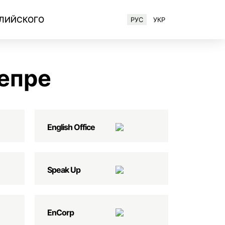
ГЛИЙСКОГО
РУС
УКР
Английский для IT-специалистов
епре
English Office
Speak Up
EnCorp