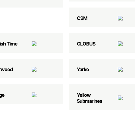
СЭМ
ish Time
GLOBUS
rwood
Yarko
ge
Yellow
Submarines