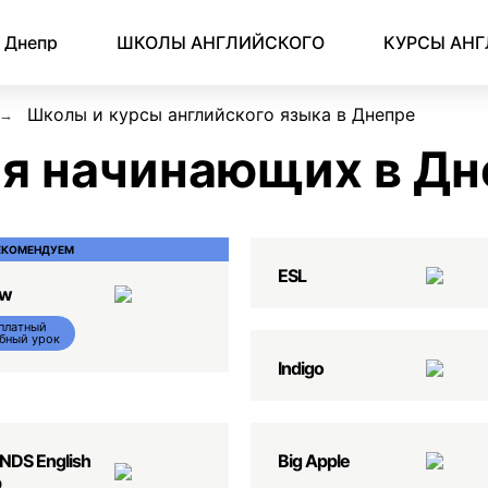
Английский для начинающих
Для школьников (Подростков)
Английский для иммиграции
Английский для деловой переписки
Днепр
ШКОЛЫ АНГЛИЙСКОГО
КУРСЫ АН
Школы и курсы английского языка в Днепре
ля начинающих в Дн
ЕКОМЕНДУЕМ
ESL
ow
платный
бный урок
Indigo
NDS English
Big Apple
b