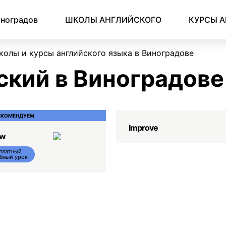
Английский для начинающих
Для школьников (Подростков)
Английский для иммиграции
Английский для деловой переписки
ноградов
ШКОЛЫ АНГЛИЙСКОГО
КУРСЫ 
колы и курсы английского языка в Виноградове
ский в Виноградове
ЕКОМЕНДУЕМ
Improve
ow
платный
бный урок