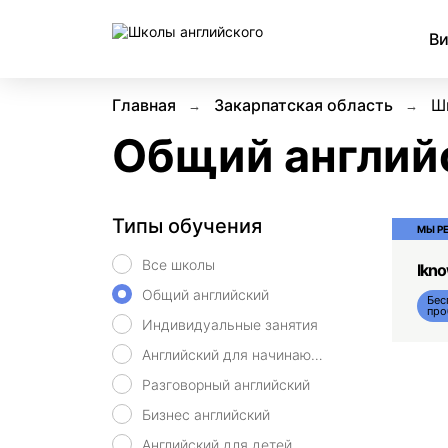
Ви
Главная
Закарпатская область
Ш
Общий англий
Типы обучения
МЫ Р
Все школы
Ikn
Общий английский
Бес
про
Индивидуальные занятия
Английский для начинающих
Разговорный английский
Бизнес английский
Английский для детей