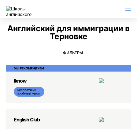
Английский для начинающих
Для школьников (Подростков)
Английский для иммиграции
Английский для деловой переписки
Английский для иммиграции в
Терновке
ФИЛЬТРЫ
МЫ РЕКОМЕНДУЕМ
Iknow
Бесплатный
пробный урок
English Club