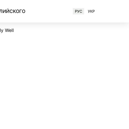
ГЛИЙСКОГО
РУС
УКР
Английский для IT-специалистов
y Well