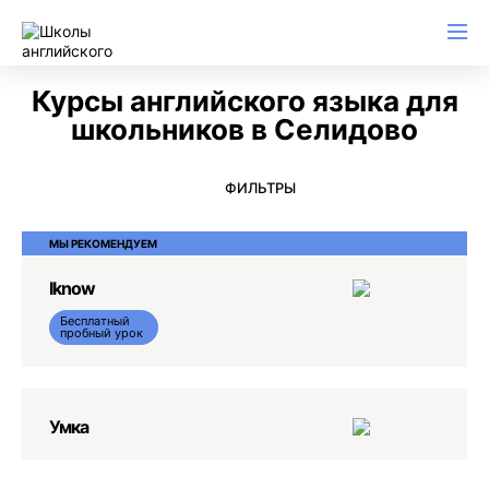
Английский для начинающих
Для школьников (Подростков)
Английский для иммиграции
Английский для деловой переписки
Курсы английского языка для
школьников в Селидово
ФИЛЬТРЫ
МЫ РЕКОМЕНДУЕМ
Iknow
Бесплатный
пробный урок
Умка