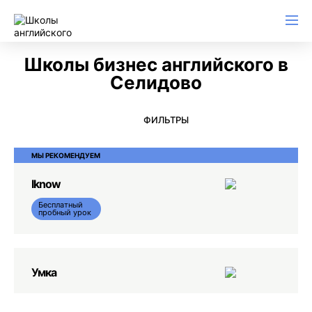
Английский для начинающих
Для школьников (Подростков)
Английский для иммиграции
Английский для деловой переписки
Школы бизнес английского в
Селидово
ФИЛЬТРЫ
МЫ РЕКОМЕНДУЕМ
Iknow
Бесплатный
пробный урок
Умка