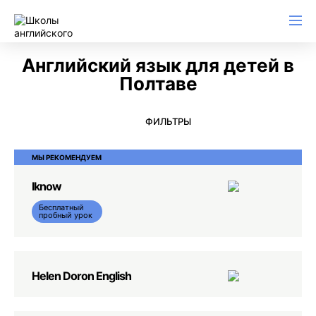
Английский для начинающих
Для школьников (Подростков)
Английский для иммиграции
Английский для деловой переписки
Английский язык для детей в
Полтаве
ФИЛЬТРЫ
МЫ РЕКОМЕНДУЕМ
Iknow
Бесплатный
пробный урок
Helen Doron English