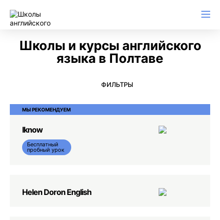
Английский для начинающих
Для школьников (Подростков)
Английский для иммиграции
Английский для деловой переписки
Школы и курсы английского
языка в Полтаве
ФИЛЬТРЫ
МЫ РЕКОМЕНДУЕМ
Iknow
Бесплатный
пробный урок
Helen Doron English