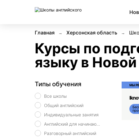
Нов
Главная
Херсонская область
Шко
Курсы по подг
языку в Новой
Типы обучения
МЫ Р
Все школы
Ikn
Общий английский
Бес
про
Индивидуальные занятия
Английский для начинающих
Разговорный английский