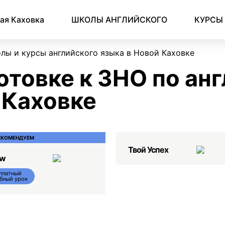
Английский для начинающих
Для школьников (Подростков)
Английский для иммиграции
Английский для деловой переписки
ая Каховка
ШКОЛЫ АНГЛИЙСКОГО
КУРСЫ
лы и курсы английского языка в Новой Каховке
отовке к ЗНО по ан
 Каховке
ЕКОМЕНДУЕМ
Твой Успех
ow
платный
бный урок