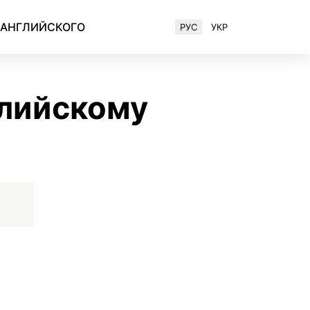
 АНГЛИЙСКОГО
РУС
УКР
Английский для IT-специалистов
глийскому