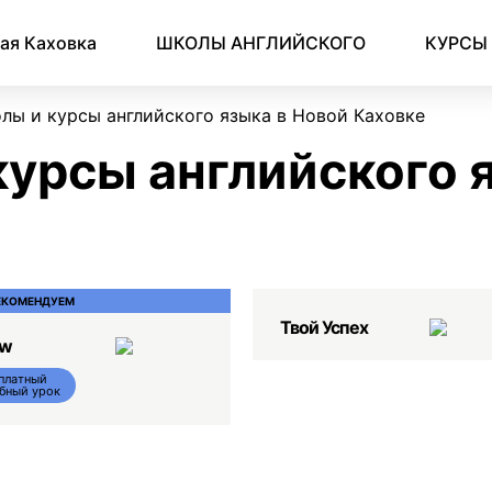
Английский для начинающих
Для школьников (Подростков)
Английский для иммиграции
Английский для деловой переписки
ая Каховка
ШКОЛЫ АНГЛИЙСКОГО
КУРСЫ
лы и курсы английского языка в Новой Каховке
урсы английского 
ЕКОМЕНДУЕМ
Твой Успех
ow
платный
бный урок