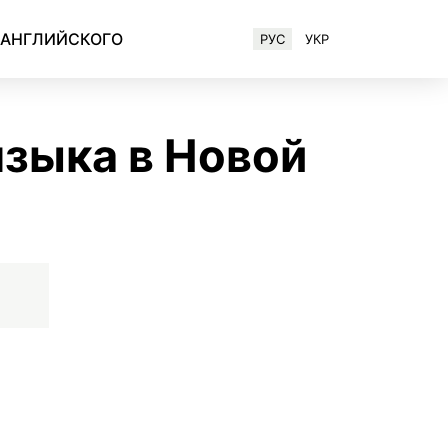
 АНГЛИЙСКОГО
РУС
УКР
Английский для IT-специалистов
языка в Новой