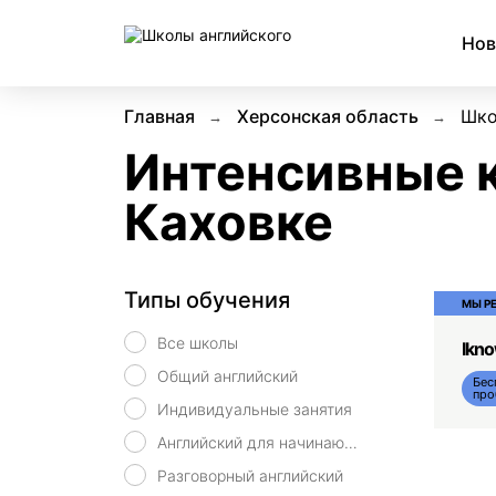
Нов
Главная
Херсонская область
Шко
Интенсивные к
Каховке
Типы обучения
МЫ Р
Все школы
Ikn
Общий английский
Бес
про
Индивидуальные занятия
Английский для начинающих
Разговорный английский