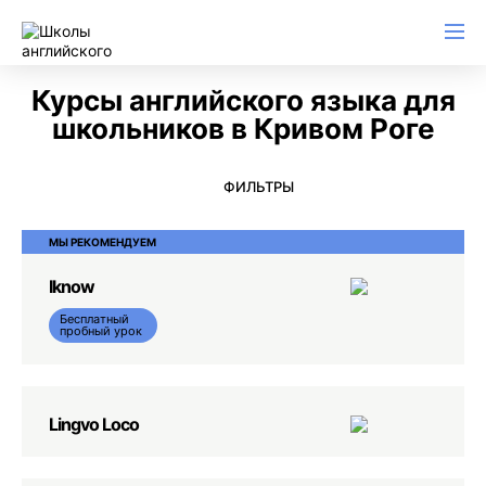
Английский для начинающих
Для школьников (Подростков)
Английский для иммиграции
Английский для деловой переписки
Курсы английского языка для
школьников в Кривом Роге
ФИЛЬТРЫ
МЫ РЕКОМЕНДУЕМ
Iknow
Бесплатный
пробный урок
Lingvo Loco