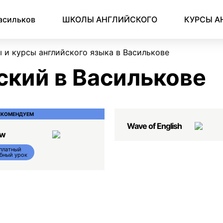
Английский для начинающих
Для школьников (Подростков)
Английский для иммиграции
Английский для деловой переписки
асильков
ШКОЛЫ АНГЛИЙСКОГО
КУРСЫ А
 и курсы английского языка в Василькове
ский в Василькове
ЕКОМЕНДУЕМ
Wave of English
ow
платный
бный урок