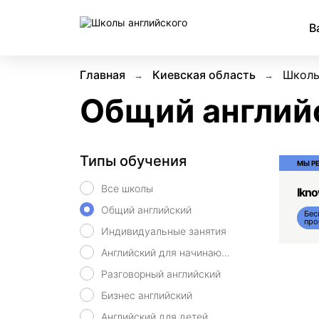
В
Главная
Киевская область
Школы
Общий англий
Типы обучения
МЫ Р
Все школы
Ikn
Общий английский
Бес
про
Индивидуальные занятия
Английский для начинающих
Разговорный английский
Бизнес английский
Английский для детей