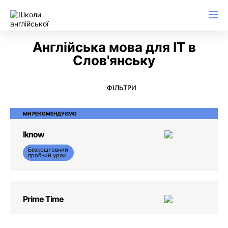
Англійська для ділового листування
Англійська мова для IT в
Слов'янську
ФІЛЬТРИ
МИ РЕКОМЕНДУЄМО
Iknow
Безкоштовний
пробний урок
Prime Time