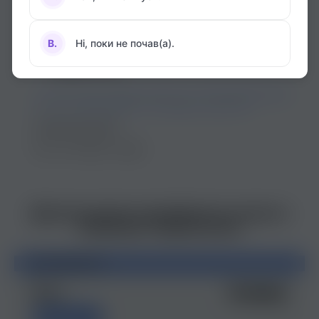
Інформацію про школу
Ola
була оновлена
10.09.2019
B.
Ні, поки не почав(а).
Офіси Ola
м. Кам`янець-Подільський, вул. Князів Коріатовичів
25, БЦ "Нова Будова" 3-ій поверх, офіс 306
(067) 616-00-99
ПН - ПТ: 10:00 - 19:00
Другие школы английского языка в
Каменце-Подольском
МЫ РЕКОМЕНДУЕМ
Iknow
Бесплатный