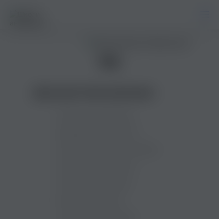
Ola
Доступні типи навчання
Загальна англійська
Індивідуальні заняття
Англійська для початківців
Розмовна англійська
Англійська з носієм
Бізнес англійська
Англійська для дітей