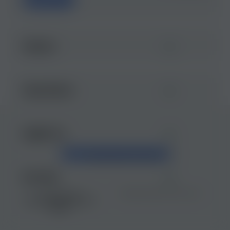
пробный урок
Advance
Hanna School
English Top
ЗВ'ЯЗАТИСЯ З НАМИ
New Way
ШКОЛИ АНГЛІЙСЬКОЇ
НАВЧАННЯ ОНЛАЙН
ПОЛІТИКА
УМОВИ ВИКОРИСТАННЯ
КОНФІДЕНЦІЙНОСТІ
БЛОГ