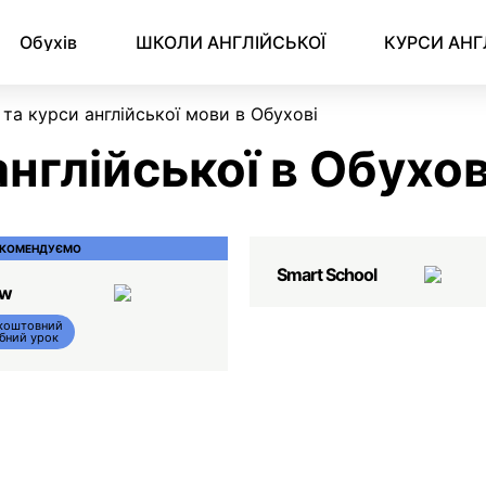
Англійська для ділового листування
Обухів
ШКОЛИ АНГЛІЙСЬКОЇ
КУРСИ АНГ
та курси англійської мови в Обухові
нглійської в Обухов
ЕКОМЕНДУЄМО
Smart School
ow
коштовний
бний урок