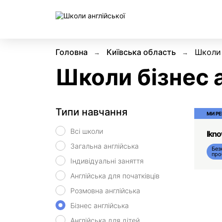
Головна
Київська область
Школи 
Школи бізнес а
Типи навчання
МИ Р
Всі школи
Ikn
Загальна англійська
Без
про
Індивідуальні заняття
Англійська для початківців
Розмовна англійська
Бізнес англійська
Англійська для дітей