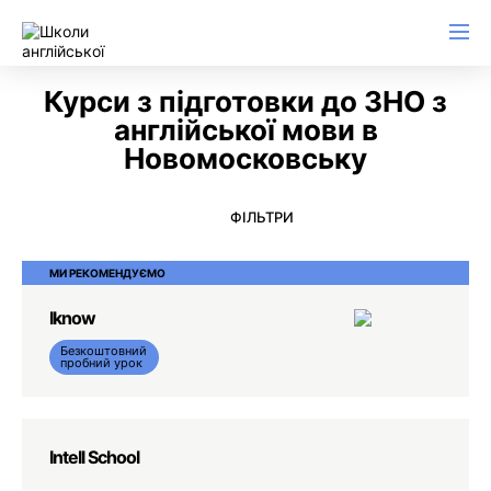
Англійська для ділового листування
Курси з підготовки до ЗНО з
англійської мови в
Новомосковську
ФІЛЬТРИ
МИ РЕКОМЕНДУЄМО
Iknow
Безкоштовний
пробний урок
Intell School