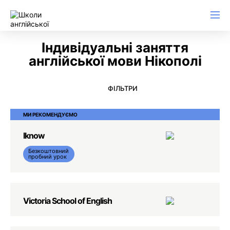
Англійська для ділового листування
Індивідуальні заняття
англійської мови Нікополі
ФІЛЬТРИ
МИ РЕКОМЕНДУЄМО
Iknow
Безкоштовний
пробний урок
Victoria School of English