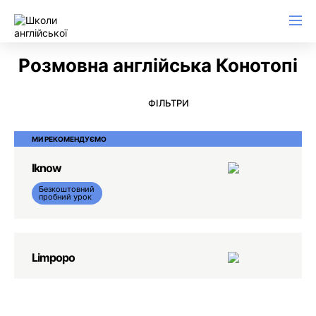
Англійська для ділового листування
Розмовна англійська Конотопі
ФІЛЬТРИ
МИ РЕКОМЕНДУЄМО
Iknow
Безкоштовний
пробний урок
Limpopo