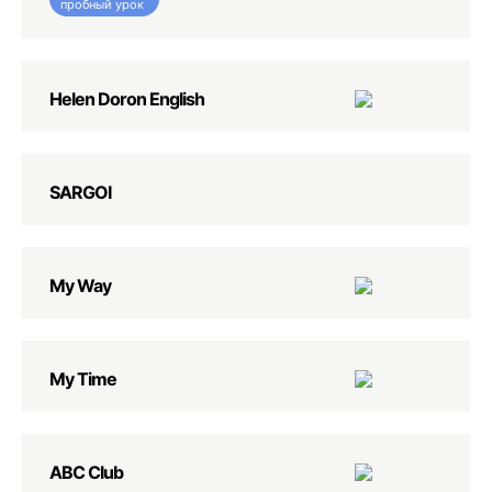
пробный урок
Helen Doron English
SARGOI
My Way
My Time
ABC Club