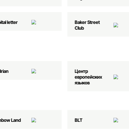
tal letter
Baker Street
Club
rian
Центр
европейских
языков
nbow Land
BLT