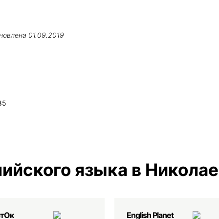
новлена
01.09.2019
85
ийского языка в Никола
стОк
English Planеt