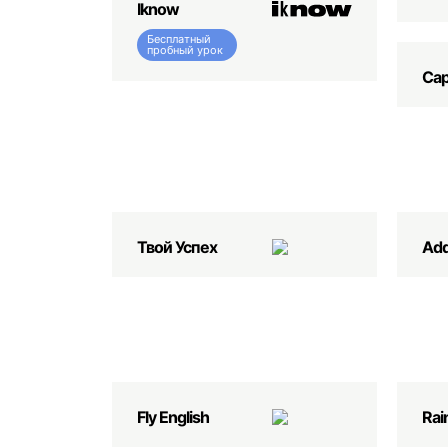
Iknow
Бесплатный
пробный урок
Capi
Твой Успех
Add
Fly English
Rai