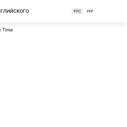
НГЛИЙСКОГО
РУС
УКР
Английский для IT-специалистов
e Time