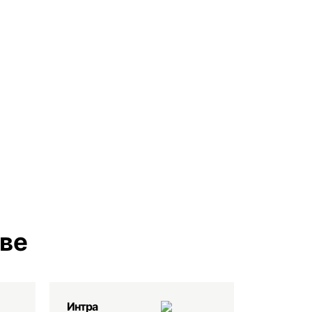
еве
Интра