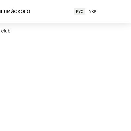
НГЛИЙСКОГО
РУС
УКР
Английский для IT-специалистов
 club