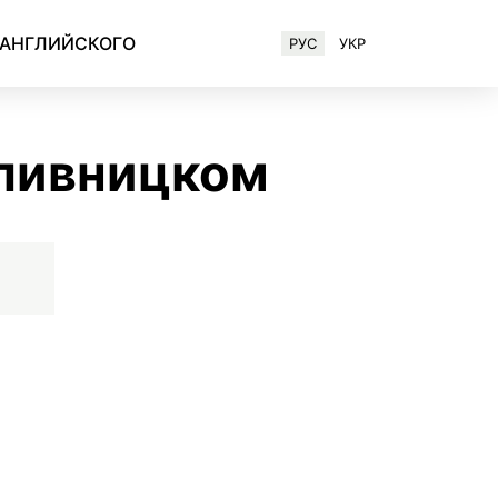
 АНГЛИЙСКОГО
РУС
УКР
Английский для IT-специалистов
опивницком