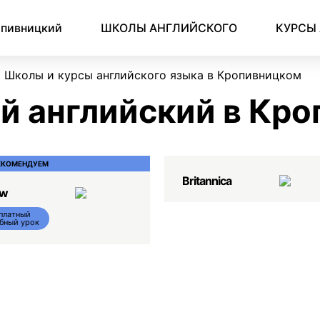
Английский для начинающих
Для школьников (Подростков)
Английский для иммиграции
Английский для деловой переписки
пивницкий
ШКОЛЫ АНГЛИЙСКОГО
КУРСЫ
Школы и курсы английского языка в Кропивницком
й английский в Кр
ЕКОМЕНДУЕМ
Britannica
ow
платный
бный урок