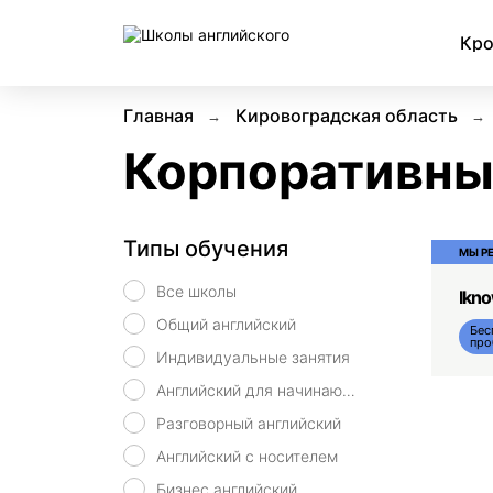
Кро
Главная
Кировоградская область
Корпоративны
Типы обучения
МЫ Р
Все школы
Ikn
Общий английский
Бес
про
Индивидуальные занятия
Английский для начинающих
Разговорный английский
Английский с носителем
Бизнес английский