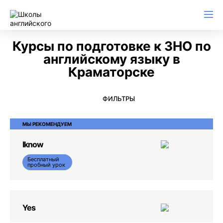
Английский для начинающих
Для школьников (Подростков)
Английский для иммиграции
Английский для деловой переписки
Курсы по подготовке к ЗНО по
английскому языку в
Краматорске
ФИЛЬТРЫ
МЫ РЕКОМЕНДУЕМ
Iknow
Бесплатный
пробный урок
Yes