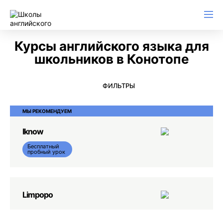
Английский для начинающих
Для школьников (Подростков)
Английский для иммиграции
Английский для деловой переписки
Курсы английского языка для
школьников в Конотопе
ФИЛЬТРЫ
МЫ РЕКОМЕНДУЕМ
Iknow
Бесплатный
пробный урок
Limpopo