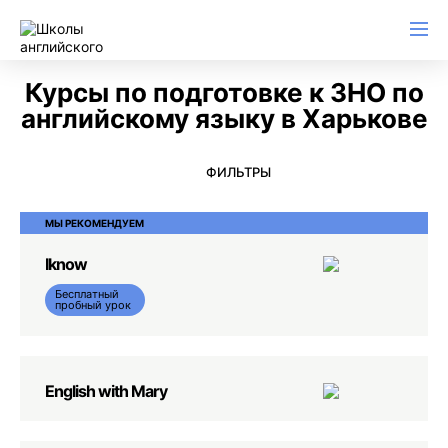
Английский для начинающих
Для школьников (Подростков)
Английский для иммиграции
Английский для деловой переписки
Курсы по подготовке к ЗНО по
английскому языку в Харькове
ФИЛЬТРЫ
МЫ РЕКОМЕНДУЕМ
Iknow
Бесплатный
пробный урок
English with Mary