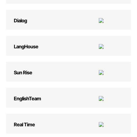
Dialog
LangHouse
Sun Rise
EnglishTeam
Real Time