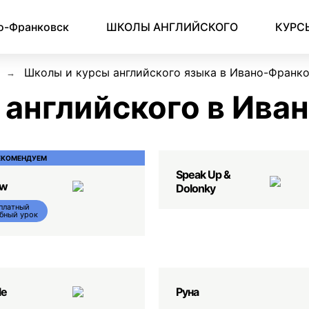
Английский для начинающих
Для школьников (Подростков)
Английский для иммиграции
Английский для деловой переписки
о-Франковск
ШКОЛЫ АНГЛИЙСКОГО
КУРС
Школы и курсы английского языка в Ивано-Франк
английского в Ива
ЕКОМЕНДУЕМ
Speak Up &
ow
Dolonky
платный
бный урок
le
Руна