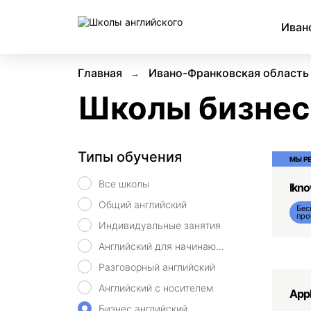
Иван
Главная
Ивано-Франковская область
Школы бизнес 
Типы обучения
МЫ Р
Все школы
Ikn
Общий английский
Бес
про
Индивидуальные занятия
Английский для начинающих
Разговорный английский
Английский с носителем
App
Бизнес английский