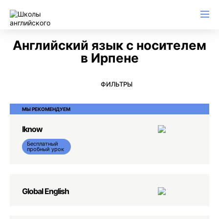
Английский для начинающих
Для школьников (Подростков)
Английский для иммиграции
Английский для деловой переписки
Английский язык с носителем
в Ирпене
ФИЛЬТРЫ
МЫ РЕКОМЕНДУЕМ
Iknow
Бесплатный
пробный урок
Global English