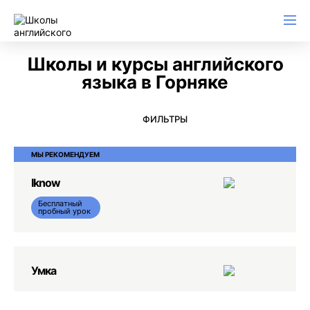
Английский для начинающих
Для школьников (Подростков)
Английский для иммиграции
Английский для деловой переписки
Школы и курсы английского
языка в Горняке
ФИЛЬТРЫ
МЫ РЕКОМЕНДУЕМ
Iknow
Бесплатный
пробный урок
Умка