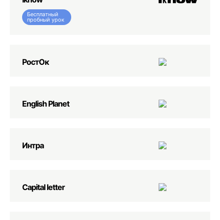
Бесплатный
пробный урок
РостОк
English Planеt
Интра
Capital letter