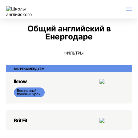
Английский для начинающих
Для школьников (Подростков)
Английский для иммиграции
Английский для деловой переписки
Общий английский в
Енергодаре
ФИЛЬТРЫ
МЫ РЕКОМЕНДУЕМ
Iknow
Бесплатный
пробный урок
Brit Fit