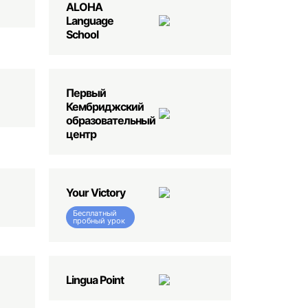
ALOHA
Language
School
Первый
Кембриджский
образовательный
центр
Your Victory
Бесплатный
пробный урок
Lingua Point