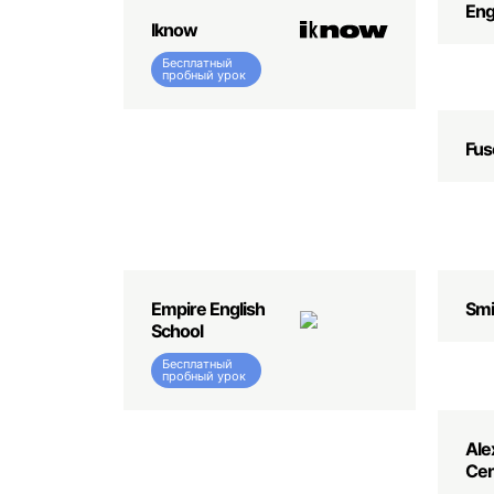
Eng
Iknow
Бесплатный
пробный урок
Fus
Empire English
Smi
School
Бесплатный
пробный урок
Ale
Cen