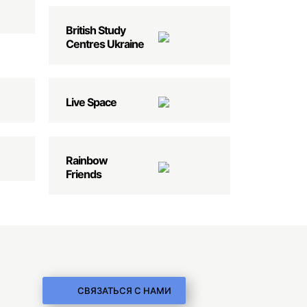
British Study
Centres Ukraine
Live Space
Rainbow
Friends
СВЯЗАТЬСЯ С НАМИ