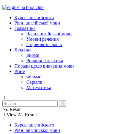
Курсы английского
Рівні англійської мови
Граматика
Часи англійської мови
Умовні речення
Порівняння часів
Лексика
Ідіоми
Розмовна лексика
Поради щодо вивчення мови
Різне
Фільми
Серіали
Математика
No Result
View All Result
Курсы английского
Рівні англійської мови