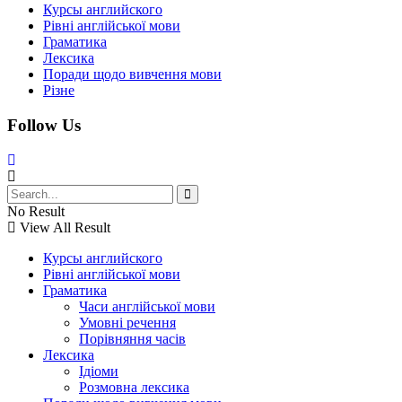
Курсы английского
Рівні англійської мови
Граматика
Лексика
Поради щодо вивчення мови
Різне
Follow Us
No Result
View All Result
Курсы английского
Рівні англійської мови
Граматика
Часи англійської мови
Умовні речення
Порівняння часів
Лексика
Ідіоми
Розмовна лексика