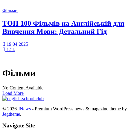
Фільми
ТОП 100 Фільмів на Англійській для
Вивчення Мови: Детальний Гід
19.04.2025
1.5k
Фільми
No Content Available
Load More
© 2026
JNews
- Premium WordPress news & magazine theme by
Jegtheme
.
Navigate Site