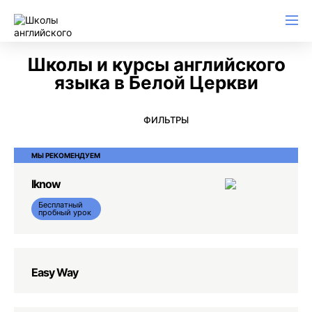
Английский для начинающих
Для школьников (Подростков)
Английский для иммиграции
Английский для деловой переписки
Школы и курсы английского
языка в Белой Церкви
ФИЛЬТРЫ
МЫ РЕКОМЕНДУЕМ
Iknow
Бесплатный
пробный урок
Easy Way