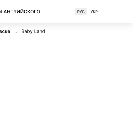
Ы АНГЛИЙСКОГО
РУС
УКР
Английский для IT-специалистов
вске
Baby Land