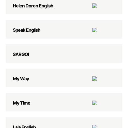
Helen Doron English
Speak English
SARGOI
My Way
My Time
Lala English