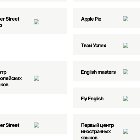
er Street
Apple Pie
b
Твой Успех
нтр
English masters
опейских
ков
Fly English
er Street
Первый центр
иностранных
языков