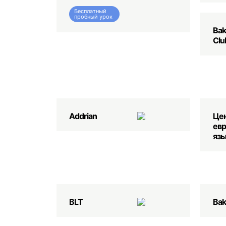
Бесплатный
пробный урок
Bak
Clu
Addrian
Це
евр
язы
BLT
Bak