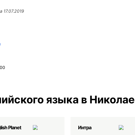
на
17.07.2019
я
:00
ийского языка в Никола
lish Planеt
Интра