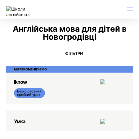
Англійська для ділового листування
Англійська мова для дітей в
Новогродiвцi
ФІЛЬТРИ
МИ РЕКОМЕНДУЄМО
Iknow
Безкоштовний
пробний урок
Умка