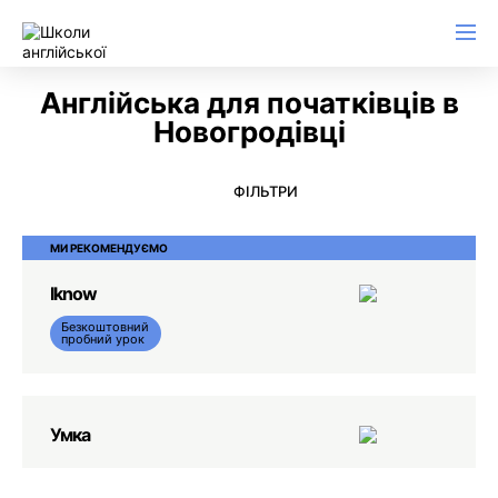
Англійська для ділового листування
Англійська для початківців в
Новогродiвцi
ФІЛЬТРИ
МИ РЕКОМЕНДУЄМО
Iknow
Безкоштовний
пробний урок
Умка