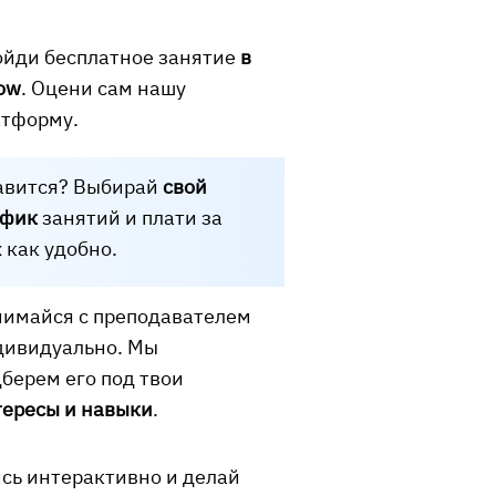
ойди бесплатное занятие
в
ow
. Оцени сам нашу
атформу.
авится? Выбирай
свой
афик
занятий и плати за
 как удобно.
нимайся с преподавателем
дивидуально. Мы
берем его под твои
тересы и навыки
.
сь интерактивно и делай