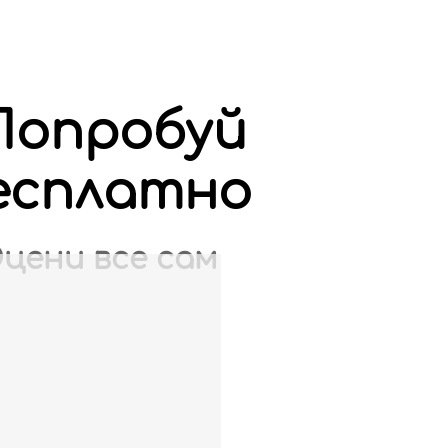
Попробуй
есплатно
цени все сам