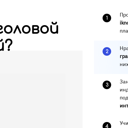
Пр
1
ikn
головой
пл
й?
Нр
2
гр
них
За
3
ин
под
ин
Учи
4