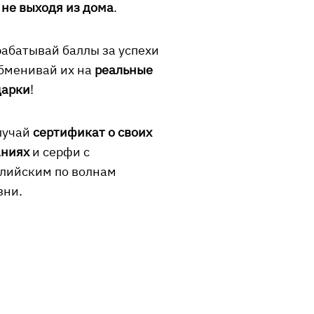
 не выходя из дома
.
абатывай баллы за успехи
бменивай их на
реальные
дарки
!
лучай
сертификат о своих
аниях
и серфи с
глийским по волнам
зни.