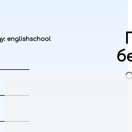
: englishschool
б
О
Даруємо Вам 2 безкоштовних уроки англійської
A.
Забрати подарунок зараз