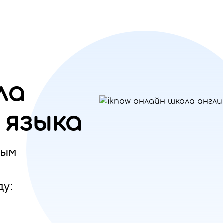
ла
 языка
ным
ду: