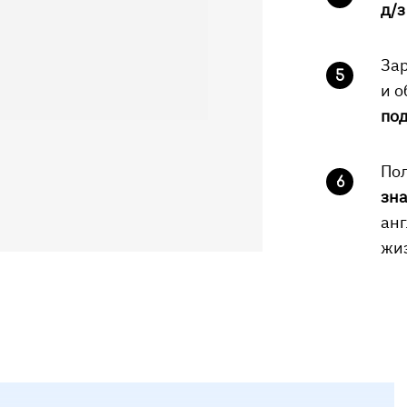
д/з
Зар
5
и о
по
По
6
зн
ан
жи