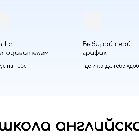
а 1 с
Выбирай свой
еподавателем
график
ус на тебе
где и когда тебе удо
школа английско