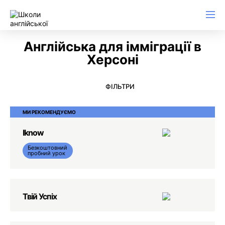
Англійська для ділового листування
Англійська для імміграції в
Херсоні
ФІЛЬТРИ
МИ РЕКОМЕНДУЄМО
Iknow
Безкоштовний
пробний урок
Твій Успіх